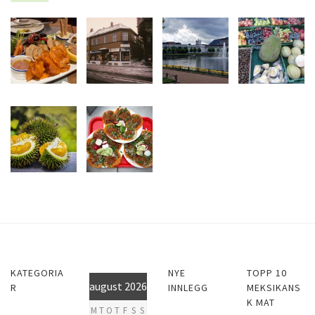
KATEGORIA
NYE
TOPP 10
august 2026
R
INNLEGG
MEKSIKANS
K MAT
M
T
O
T
F
S
S