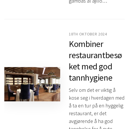
gambas al ajillo…
18TH OKTOBER 2024
Kombiner
restaurantbesø
ket med god
tannhygiene
Selv om det er viktig å
kose seg i hverdagen med
å ta en tur på en hyggelig
restaurant, er det
avgjørende å ha god
tannhelse for å nyte