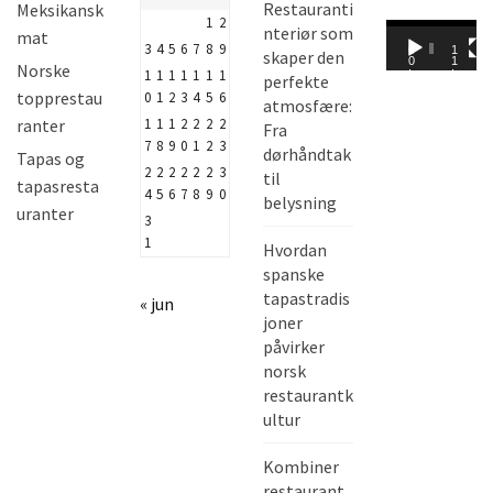
Restauranti
Meksikansk
1
2
V
nteriør som
mat
3
4
5
6
7
8
9
0
1
skaper den
i
0
1
Norske
:
:
1
1
1
1
1
1
1
perfekte
d
0
1
topprestau
0
8
0
1
2
3
4
5
6
atmosfære:
e
ranter
1
1
1
2
2
2
2
Fra
o
7
8
9
0
1
2
3
dørhåndtak
Tapas og
a
2
2
2
2
2
2
3
til
tapasresta
4
5
6
7
8
9
0
v
belysning
uranter
3
s
1
Hvordan
p
spanske
e
tapastradis
« jun
l
joner
a
påvirker
r
norsk
restaurantk
ultur
Kombiner
restaurant