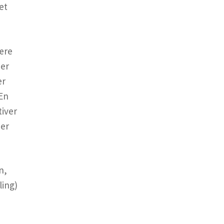
et
være
 er
er
 En
tiver
per
n,
ling)