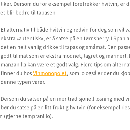
v liker. Dersom du for eksempel foretrekker hvitvin, er d
et blir bedre til tapasen.
Et alternativ til både hvitvin og rødvin for deg som vi
l 
ekstra «autentisk», er å satse på en tørr sherry. I Spania
det en helt vanlig drikke til tapas og småmat. Den pass
godt til mat som er ekstra modnet, lagret og marinert.
manzanilla kan være et godt valg. Flere tips om alterna
finner du hos
Vinmonopolet
, som jo også er der du kjø
denne typen varer.
Dersom du satser på en mer tradisjonell løsning med vi
bør du satse på en litt fruktig hvitvin (for eksempel ries
in (gjerne tempranillo).