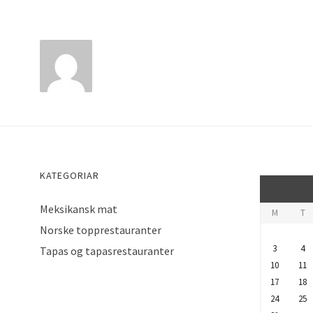
KATEGORIAR
Meksikansk mat
M
T
Norske topprestauranter
3
4
Tapas og tapasrestauranter
10
11
17
18
24
25