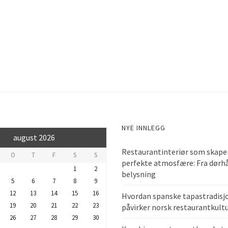
NYE INNLEGG
august 2026
Restaurantinteriør som skape
O
T
F
S
S
perfekte atmosfære: Fra dørhå
1
2
belysning
5
6
7
8
9
12
13
14
15
16
Hvordan spanske tapastradisj
19
20
21
22
23
påvirker norsk restaurantkult
26
27
28
29
30